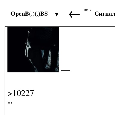
←
20812
OpenB(.)(.)BS
Сигна
▼
>10226
—
>10227
'''