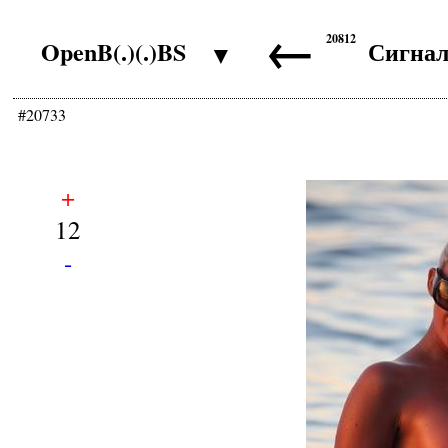
←
20812
OpenB(.)(.)BS
Сигна
▼
#20733
+
12
-