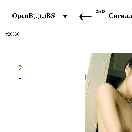
←
20815
OpenB(.)(.)BS
Сигна
▼
#20830
+
2
-