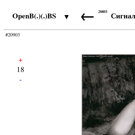
←
20803
OpenB(.)(.)BS
Сигна
▼
#20903
+
18
-