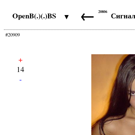
←
20806
OpenB(.)(.)BS
Сигна
▼
#20909
+
14
-