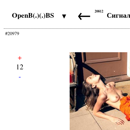
←
20812
OpenB(.)(.)BS
Сигна
▼
#20979
+
12
-