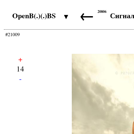
←
20806
OpenB(.)(.)BS
Сигна
▼
#21009
+
14
-