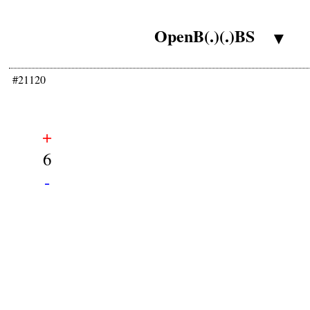
OpenB(.)(.)BS
▼
#21120
+
6
-