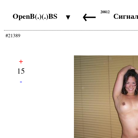
←
20812
OpenB(.)(.)BS
Сигна
▼
#21389
+
15
-