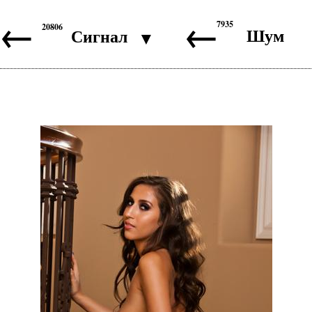
←
←
7935
20806
Шум
Сигнал
▼