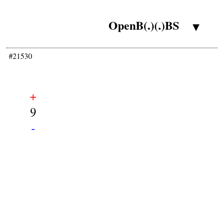
OpenB(.)(.)BS
▼
#21530
+
9
-