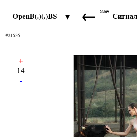
←
20809
OpenB(.)(.)BS
Сигна
▼
#21535
+
14
-