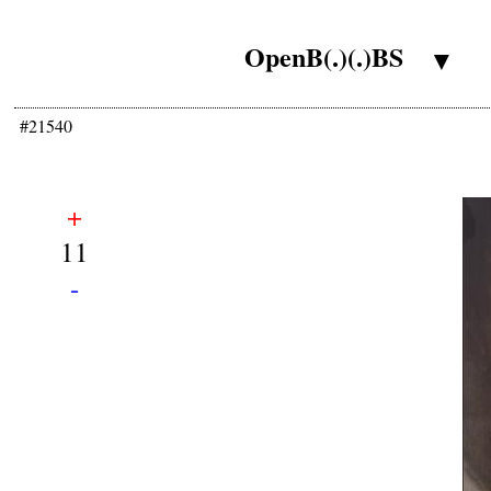
OpenB(.)(.)BS
▼
#21540
+
11
-