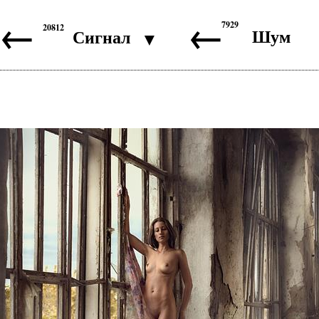
←
←
7929
20812
Шум
Сигнал
▼