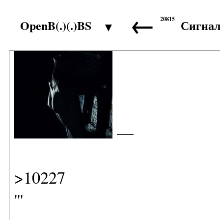
←
20815
OpenB(.)(.)BS
Сигна
▼
>10226
—
>10227
'''