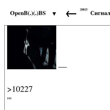
←
20815
OpenB(.)(.)BS
Сигна
▼
>10226
—
>10227
'''