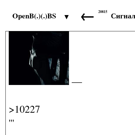
←
20815
OpenB(.)(.)BS
Сигна
▼
>10226
—
>10227
'''