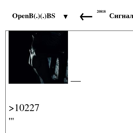
←
20818
OpenB(.)(.)BS
Сигна
▼
>10226
—
>10227
'''