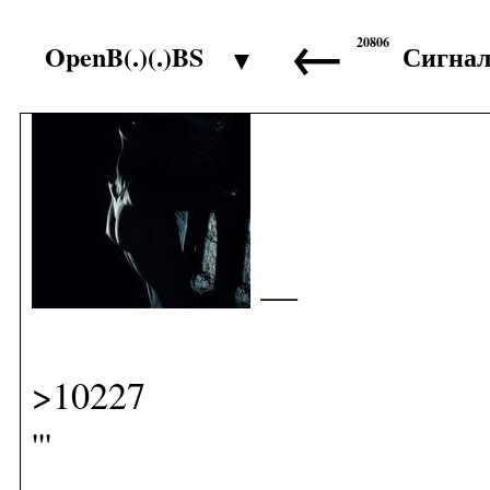
←
20806
OpenB(.)(.)BS
Сигна
▼
>10226
—
>10227
'''