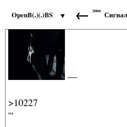
←
20806
OpenB(.)(.)BS
Сигна
▼
>10226
—
>10227
'''