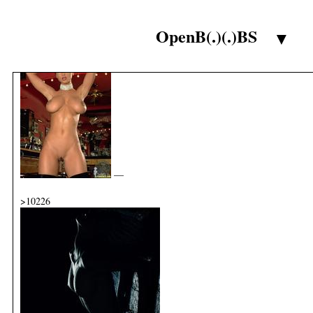
—
OpenB(.)(.)BS
>10225
▼
—
>10226