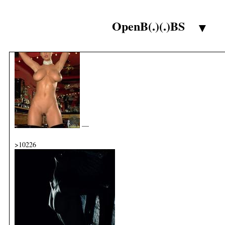
—
OpenB(.)(.)BS
>10225
▼
—
>10226