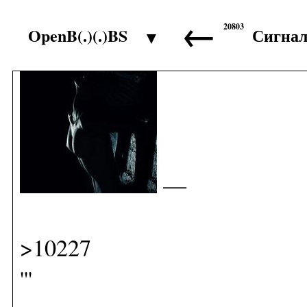
←
20803
OpenB(.)(.)BS
Сигна
▼
>10226
—
>10227
'''