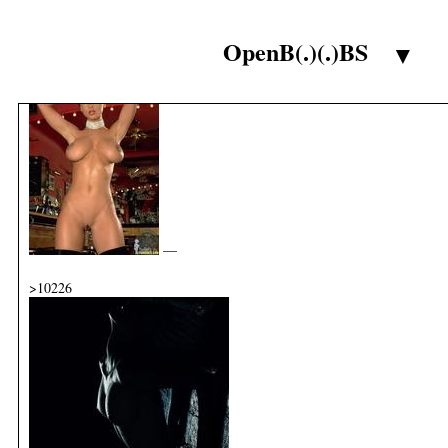
—
OpenB(.)(.)BS
>10225
▼
—
>10226