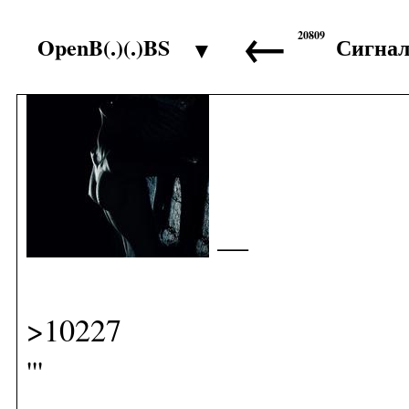
←
20809
OpenB(.)(.)BS
Сигна
▼
>10226
—
>10227
'''