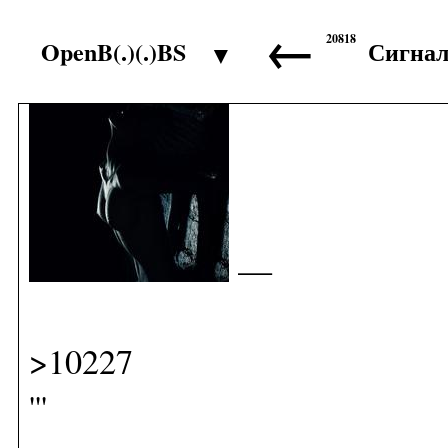
←
20818
OpenB(.)(.)BS
Сигна
▼
>10226
—
>10227
'''