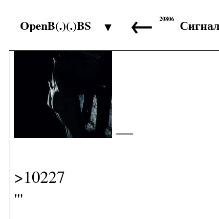
←
20806
OpenB(.)(.)BS
Сигна
▼
>10226
—
>10227
'''