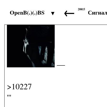
←
20815
OpenB(.)(.)BS
Сигна
▼
>10226
—
>10227
'''