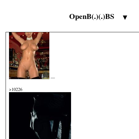
—
OpenB(.)(.)BS
>10225
▼
—
>10226